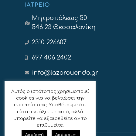
ΙΑΤΡΕΊΟ
Μητροπόλεως 50
546 23 Θεσσαλονίκη
2310 226607
697 406 2402
info@lazarouendo.gr
Αυτός ο ιστότοπος χρησιμοποιεί
ΑΚΟΛΟΥΘΉΣΤΕ ΜΑΣ
cookies για να βελτιώσει την
εμπειρία σας. Υποθέτουμε ότι
είστε εντάξει με αυτό, αλλά
μπορείτε να εξαιρεθείτε αν το
επιθυμείτε.
Αποδοχή
Απόρριψη