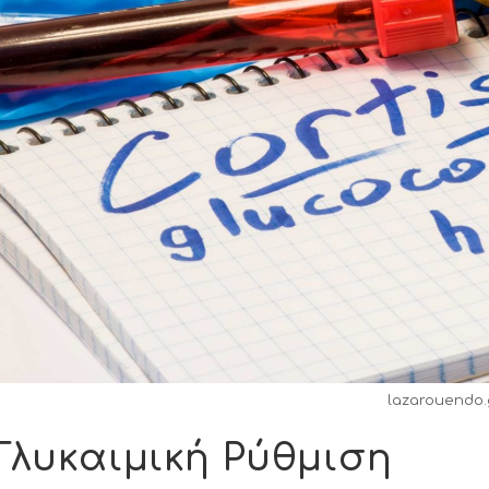
lazarouendo.
Γλυκαιμική Ρύθμιση