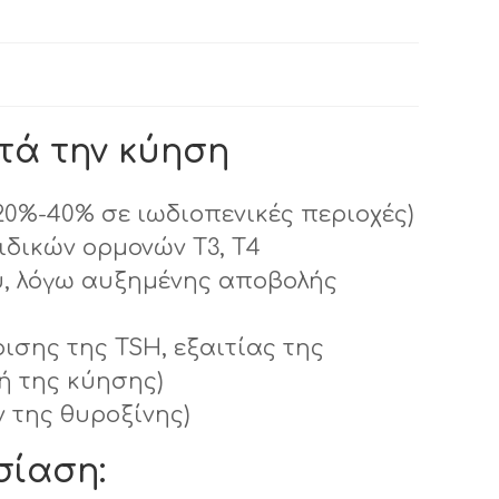
τά την κύηση
20%-40% σε ιωδιοπενικές περιοχές)
δικών ορμονών Τ3, Τ4
υ, λόγω αυξημένης αποβολής
ισης της TSH, εξαιτίας της
ή της κύησης)
 της θυροξίνης)
σίαση: