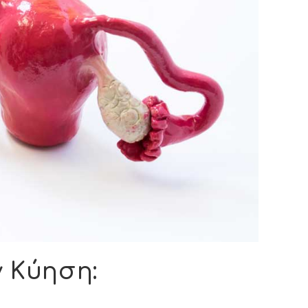
 Κύηση: